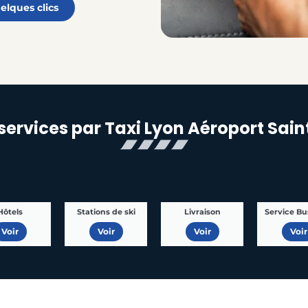
elques clics
services par Taxi Lyon Aéroport Sai
Hôtels
Stations de ski
Livraison
Service Bu
Voir
Voir
Voir
Voir