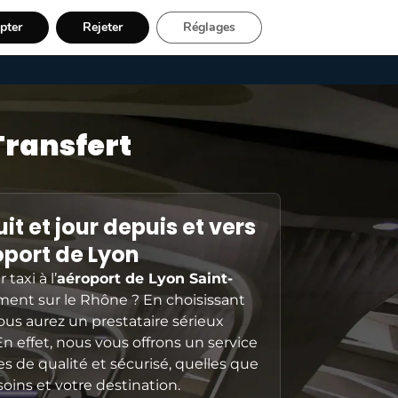
pter
Rejeter
Réglages
 56 84 00 07
Transfert
it et jour depuis et vers
oport de Lyon
taxi à l’
aéroport de Lyon Saint-
ment sur le Rhône ? En choisissant
us aurez un prestataire sérieux
 En effet, nous vous offrons un service
s de qualité et sécurisé, quelles que
oins et votre destination.