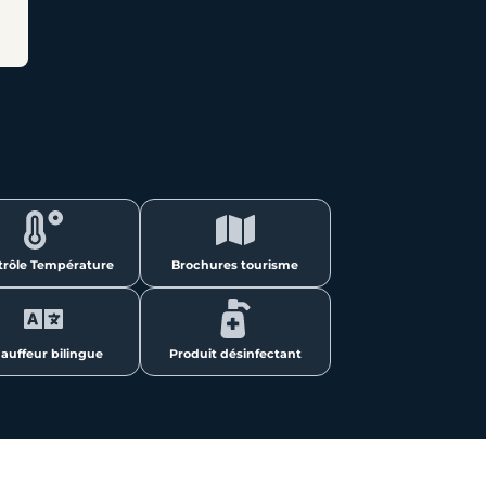
trôle Température
Brochures tourisme
auffeur bilingue
Produit désinfectant