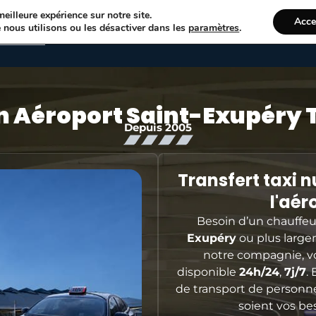
eilleure expérience sur notre site.
Acce
07
 nous utilisons ou les désactiver dans les
paramètres
.
hicules
Nos services
Réserver en ligne
n Aéroport Saint-Exupéry 
Depuis 2005
Transfert taxi nu
l'aér
Besoin d’un chauffeur 
Exupéry
ou plus large
notre compagnie, vo
disponible
24h/24
,
7j/7
.
de transport de personne
soient vos bes