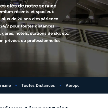
es clés de notre service
emium récents et spacieux
 plus de 20 ans d'expérience
 24/7 pour toutes distances
 gares, hôtels, stations de ski, etc.
on privées ou professionnelles
•
•
•
•
Toutes Distances
Aéroports
Hôtels