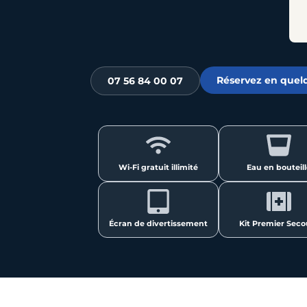
Réservez en quelq
07 56 84 00 07
Wi-Fi gratuit illimité
Eau en bouteil
Écran de divertissement
Kit Premier Seco