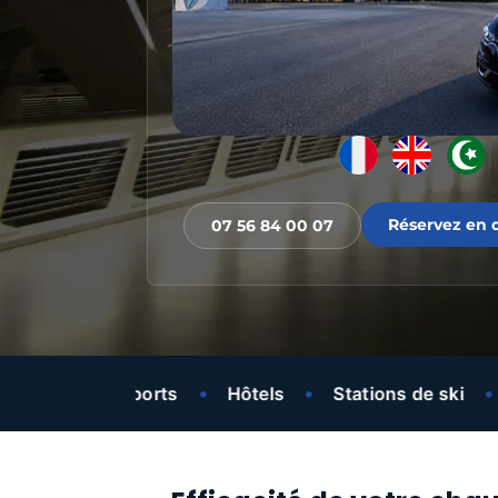
Réservez en q
07 56 84 00 07
•
•
•
•
Aéroports
Hôtels
Stations de ski
Livr