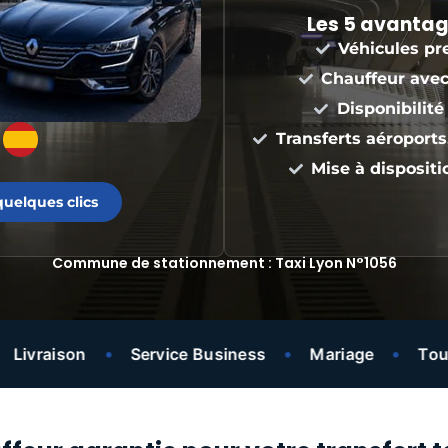
Les 5 avantag
Véhicules pr
Chauffeur avec
Disponibilité
Transferts aéroports,
Mise à dispositi
uelques clics
Commune de stationnement : Taxi Lyon N°1056
•
•
•
aison
Service Business
Mariage
Tourisme