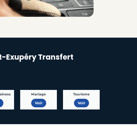
nt-Exupéry Transfert
siness
Mariage
Tourisme
Voir
Voir